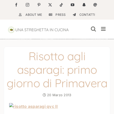
Salta
Facebook
Instagram
Pinterest
X
Tiktok
YouTube
Snapchat
Email
al
ABOUT ME
PRESS
CONTATTI
contenuto
Risotto agli
asparagi: primo
giorno di Primavera
20 Marzo 2013