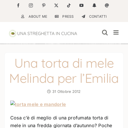
Salta
Facebook
Instagram
Pinterest
X
Tiktok
YouTube
Snapchat
Email
al
ABOUT ME
PRESS
CONTATTI
contenuto
Una torta di mele
Melinda per l’Emilia
31 Ottobre 2012
Cosa c’è di meglio di una profumata torta di
mele in una fredda giornata d’autunno? Poche