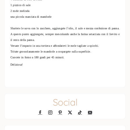
1 pizzico di sale
2 mele melinda
una piccola manciata di mandorle
Sbattete le uova con lo zucchero, aggiungete l’olio, il sale e mezza confezione di panna.
A questo punto aggiungete, sempre mescolando anche la farina setacciata con il lievito e
il resto della panna.
Versate l’impasto in una tortiera e affondatevi le mele tagliate a spicchi.
Tritate grossolanamente le mandorle a cospargete sulla superficie.
Cuocete in forno a 180 gradi per 45 minuti.
Deliziosa!
Social