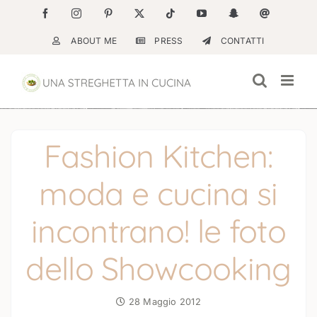
Salta
Facebook
Instagram
Pinterest
X
Tiktok
YouTube
Snapchat
Email
al
ABOUT ME
PRESS
CONTATTI
contenuto
Fashion Kitchen:
moda e cucina si
incontrano! le foto
dello Showcooking
28 Maggio 2012