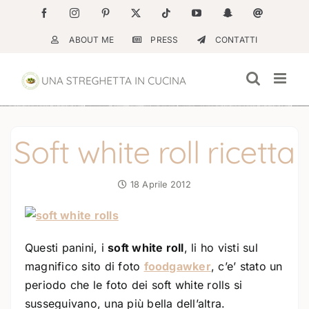
Salta
Facebook
Instagram
Pinterest
X
Tiktok
YouTube
Snapchat
Email
al
ABOUT ME
PRESS
CONTATTI
contenuto
Soft white roll ricetta
18 Aprile 2012
Questi panini, i
soft white roll
, li ho visti sul
magnifico sito di foto
foodgawker
, c’e’ stato un
periodo che le foto dei soft white rolls si
susseguivano, una più bella dell’altra.