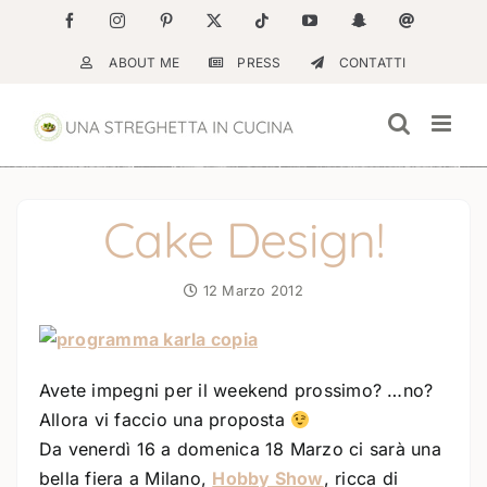
Salta
Facebook
Instagram
Pinterest
X
Tiktok
YouTube
Snapchat
Email
al
ABOUT ME
PRESS
CONTATTI
contenuto
Cake Design!
12 Marzo 2012
Avete impegni per il weekend prossimo? …no?
Allora vi faccio una proposta
Da venerdì 16 a domenica 18 Marzo ci sarà una
bella fiera a Milano,
Hobby Show
, ricca di