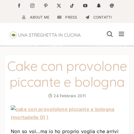
Salta
Facebook
Instagram
Pinterest
X
Tiktok
YouTube
Snapchat
Email
al
ABOUT ME
PRESS
CONTATTI
contenuto
Cake con provolone
piccante e bologna
24 Febbraio 2011
Non so voi…ma io ho proprio voglia che arrivi