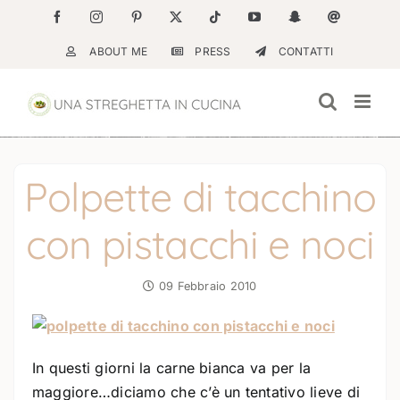
Salta
Facebook
Instagram
Pinterest
X
Tiktok
YouTube
Snapchat
Email
al
ABOUT ME
PRESS
CONTATTI
contenuto
Polpette di tacchino
con pistacchi e noci
09 Febbraio 2010
In questi giorni la carne bianca va per la
maggiore…diciamo che c’è un tentativo lieve di