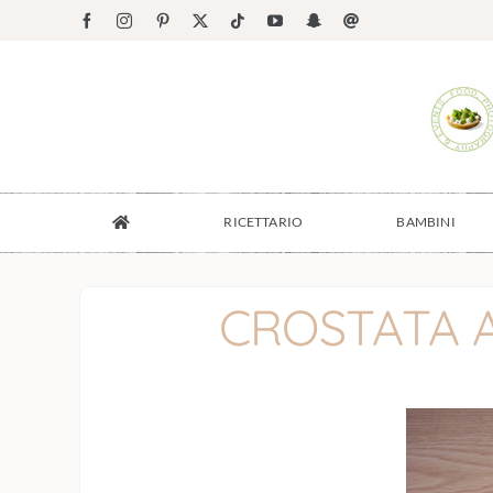
Salta
Facebook
Instagram
Pinterest
X
Tiktok
YouTube
Snapchat
Email
al
contenuto
RICETTARIO
BAMBINI
CROSTATA A