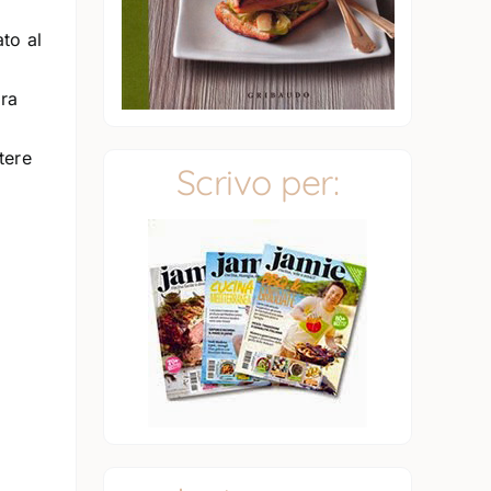
to al
pra
tere
Scrivo per: